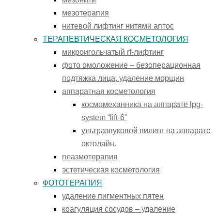
мезотерапия
нитевой лифтинг нитями аптос
ТЕРАПЕВТИЧЕСКАЯ КОСМЕТОЛОГИЯ
микроигольчатый rf-лифтинг
фото омоложение – безоперационная
подтяжка лица, удаление морщин
аппаратная косметология
космомеханника на аппарате lpg-
system “lift-6”
ультразвуковой пилинг на аппарате
октолайн.
плазмотерапия
эстетическая косметология
ФОТОТЕРАПИЯ
удаление пигментных пятен
коагуляция сосудов – удаление