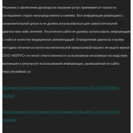
Решение о заключении договора на оказание услуг принимается только по
соглашению сторон непосредственно в клинике. Вся информация размещена с
ознакомительной целью и не должна использоваться для самостоятельной
диагностики либо лечения. Посетители сайта не должны использовать информацию
с сайта в качестве медицинских рекомендаций. Определение диагноза и выбор
методики лечения остается исключительной прерогативой вашего лечащего врача!
ООО «КОРУС» не несёт ответственности за возможные негативные последствия,
возникшие в результате использования информации, размещенной на сайте
https://estetiklab.ru/
Лицензия на осуществление медицинской деятельности ЛО-33-01-002389 от
02.06.17
Персональные данные специалистов размещены на сайте с их письменного
согласия