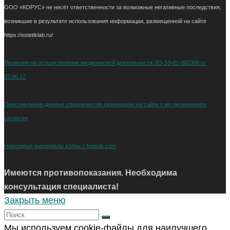
ООО «КОРУС» не несёт ответственности за возможные негативные последствия,
возникшие в результате использования информации, размещенной на сайте
https://estetiklab.ru/
Лицензия на осуществление медицинской деятельности ЛО-33-01-002389 от
02.06.17
Персональные данные специалистов размещены на сайте с их письменного
согласия
Некоторые материалы взяты с freepik.com
Имеются противопоказания. Необходима
консультация специалиста!
Закрыть меню
Мы используем cookie-файлы для наилучшего