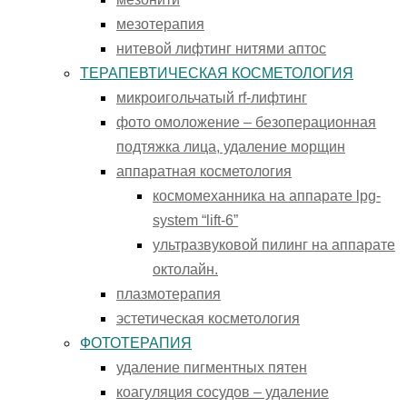
мезотерапия
нитевой лифтинг нитями аптос
ТЕРАПЕВТИЧЕСКАЯ КОСМЕТОЛОГИЯ
микроигольчатый rf-лифтинг
фото омоложение – безоперационная
подтяжка лица, удаление морщин
аппаратная косметология
космомеханника на аппарате lpg-
system “lift-6”
ультразвуковой пилинг на аппарате
октолайн.
плазмотерапия
эстетическая косметология
ФОТОТЕРАПИЯ
удаление пигментных пятен
коагуляция сосудов – удаление