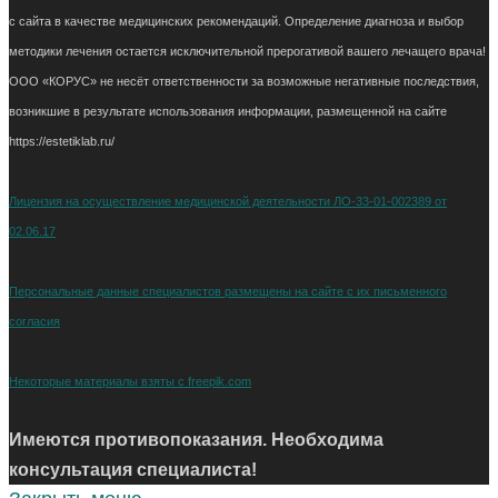
с сайта в качестве медицинских рекомендаций. Определение диагноза и выбор
методики лечения остается исключительной прерогативой вашего лечащего врача!
ООО «КОРУС» не несёт ответственности за возможные негативные последствия,
возникшие в результате использования информации, размещенной на сайте
https://estetiklab.ru/
Лицензия на осуществление медицинской деятельности ЛО-33-01-002389 от
02.06.17
Персональные данные специалистов размещены на сайте с их письменного
согласия
Некоторые материалы взяты с freepik.com
Имеются противопоказания. Необходима
консультация специалиста!