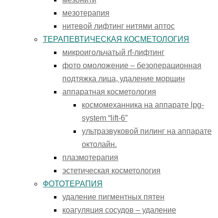
мезотерапия
нитевой лифтинг нитями аптос
ТЕРАПЕВТИЧЕСКАЯ КОСМЕТОЛОГИЯ
микроигольчатый rf-лифтинг
фото омоложение – безоперационная
подтяжка лица, удаление морщин
аппаратная косметология
космомеханника на аппарате lpg-
system “lift-6”
ультразвуковой пилинг на аппарате
октолайн.
плазмотерапия
эстетическая косметология
ФОТОТЕРАПИЯ
удаление пигментных пятен
коагуляция сосудов – удаление