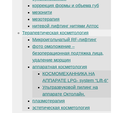
коррекция формы и объема губ
мезонити
мезотерапия
нитевой лифтинг нитями Аптос
Терапевтическая косметология
Микроигольчатый RF-лифтинг
фото омоложение –
безоперационная подтяжка лица,
удаление морщин
аппаратная косметология
КОСМОМЕХАННИКА НА
АППАРАТЕ LPG- system “Lift-6”
Ультразвуковой пилинг на
аппарате Октолайн.
плазмотерапия
эстетическая косметология